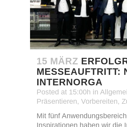
15 MÄRZ
ERFOLGR
MESSEAUFTRITT:
INTERNORGA
Posted at 15:00h
in
Allgeme
Präsentieren
,
Vorbereiten
,
Z
Mit fünf Anwendungsbereich
Inspirationen haben wir die