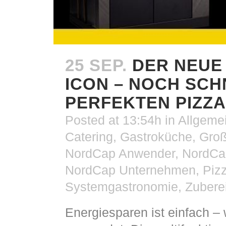
25 SEP.
DER NEUE
ICON – NOCH SCH
PERFEKTEN PIZZA
Posted at 13:54h
in
Allgeme
Catering
,
Gastroküche
,
Gro
NordCap Anwender
,
NordCa
NordCap Unternehmen
,
Pizz
Systemgastronomie
,
Zubere
Energiesparen ist einfach –