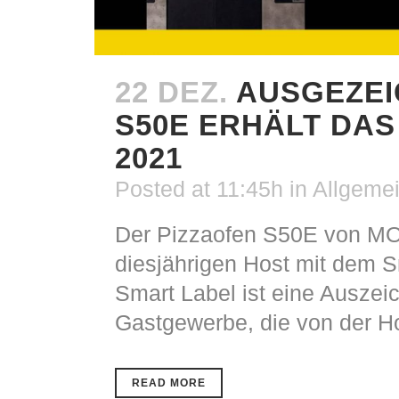
22 DEZ.
AUSGEZEI
S50E ERHÄLT DA
2021
Posted at 11:45h
in
Allgeme
Der Pizzaofen S50E von M
diesjährigen Host mit dem 
Smart Label ist eine Auszei
Gastgewerbe, die von der Ho
READ MORE