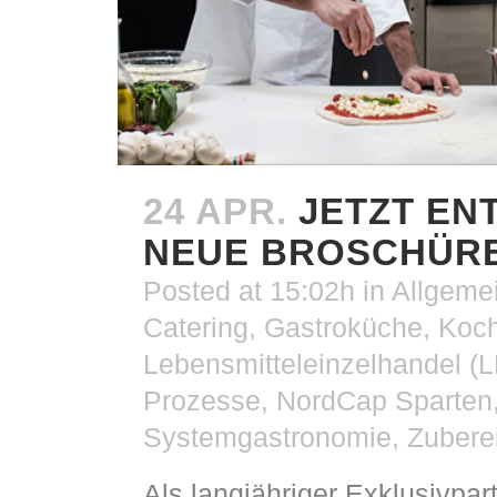
24 APR.
JETZT EN
NEUE BROSCHÜRE
Posted at 15:02h
in
Allgeme
Catering
,
Gastroküche
,
Koc
Lebensmitteleinzelhandel (
Prozesse
,
NordCap Sparten
Systemgastronomie
,
Zubere
Als langjähriger Exklusivpar