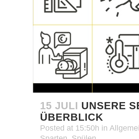
15 JULI
UNSERE S
ÜBERBLICK
Posted at 15:50h
in
Allgeme
Sparten
,
Spülen